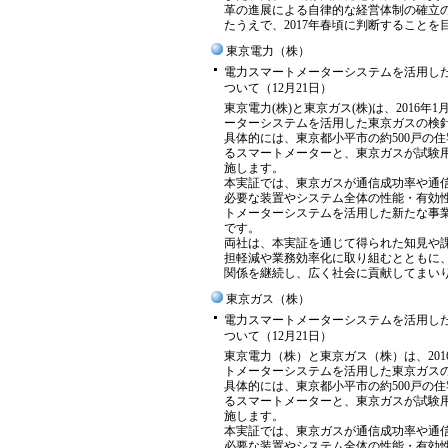
革の進展による自律的な経営体制の確立の
たうえで、2017年春頃に判断すること
東京電力（株）
電力スマートメーターシステムを活用し
ついて（12月21日）
東京電力(株)と東京ガス(株)は、201
ーターシステムを活用した東京ガスの検
具体的には、東京都小平市の約500戸の
るスマートメーターと、東京ガスが試験
施します。
本実証では、東京ガスが通信成功率や通
必要な装置やシステム全体の性能・有効
トメーターシステムを活用した新たな事
です。
両社は、本実証を通じて得られた知見や
担軽減や業務効率化に取り組むとともに
関係を継続し、広く社会に貢献してまい
東京ガス（株）
電力スマートメーターシステムを活用し
ついて（12月21日）
東京電力（株）と東京ガス（株）は、20
トメーターシステムを活用した東京ガス
具体的には、東京都小平市の約500戸の
るスマートメーターと、東京ガスが試験
施します。
本実証では、東京ガスが通信成功率や通
必要な装置やシステム全体の性能・有効