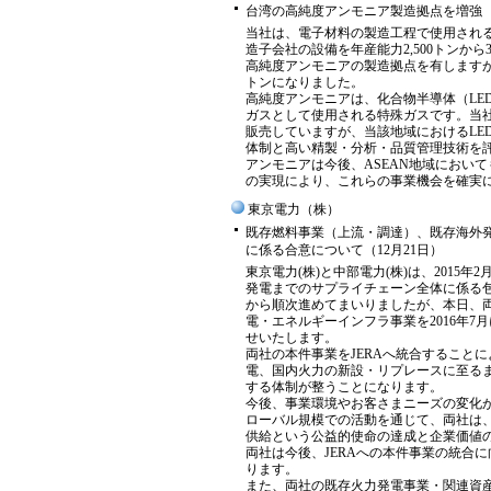
台湾の高純度アンモニア製造拠点を増強 ―
当社は、電子材料の製造工程で使用され
造子会社の設備を年産能力2,500トンから
高純度アンモニアの製造拠点を有しますが、
トンになりました。
高純度アンモニアは、化合物半導体（LE
ガスとして使用される特殊ガスです。当社
販売していますが、当該地域におけるLE
体制と高い精製・分析・品質管理技術を
アンモニアは今後、ASEAN地域におい
の実現により、これらの事業機会を確実
東京電力（株）
既存燃料事業（上流・調達）、既存海外発
に係る合意について（12月21日）
東京電力(株)と中部電力(株)は、2015
発電までのサプライチェーン全体に係る
から順次進めてまいりましたが、本日、
電・エネルギーインフラ事業を2016年7月
せいたします。
両社の本件事業をJERAへ統合すること
電、国内火力の新設・リプレースに至るま
する体制が整うことになります。
今後、事業環境やお客さまニーズの変化が
ローバル規模での活動を通じて、両社は
供給という公益的使命の達成と企業価値
両社は今後、JERAへの本件事業の統合
ります。
また、両社の既存火力発電事業・関連資産