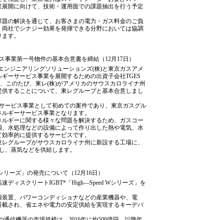
業展開に向けて、技術・運用面での課題抽出を行う予定
課題の解決を通じて、お客さまの電力・ガス料金のご負
、両社でシナジー効果を発揮できる分野においては協調
ります。
ス事業第一号物件の基本合意書を締結（12月17日）
スエンジニアリングソリューションズ(株)と東京ガスアメ
ギーサービス事業を展開するための出資子会社TGES
リカ」）は、このたび、東レ(株)がアメリカのサウスカロライナ州
提供することについて、東レグループと基本合意しまし
ーサービス事業として初めての案件であり、東京ガスグル
ネルギーサービス事業となります。
ネルギーに関する様々な問題を解決するため、ガスコー
調、水処理などの設備によって作り出した熱や電気、水
て効率的に提供するサービスです。
東レグループがサウスカロライナ州に新設する工場に、
置し、蒸気などを供給します。
d Wシリーズ」の発売について（12月16日）
ィスクリートIGBT*「High―Speed Wシリーズ」を
源装置、パワーコンディショナなどの産業機器や、電
搭載され、省エネや電力の安定供給を実現するキーデバ
や通信機器の市場規模は、2016年に約500億円、以降年