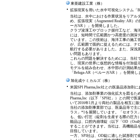
東亜建設工業（株）
拡張現実を用いた水中可視化システム「Belu
当社は、水中における作業状況をリアル
め、拡張現実（Augmented Reality:
ーガAR ）」を開発しました。
クラブ浚渫工やブロック据付工など、海
には、短時間で広範囲かつ高密度の測深
ています。この技術は、海洋工事の施工
が、広範囲で面的に捉えるためには、ナ
航行する必要がありました。また、深浅
い問題もあります。
これらの問題を解決するためには、当社で拡張現実
し、現実の世界に仮想的な情報を付加提
モデルを組み合わせ、水中部の計測結果
「Beluga-AR（ベルーガAR ）」を開発
旭化成ケミカルズ（株）
米国SPI Pharma,Inc社との医薬品添
当社は、添加剤事業の強化拡大を図るため
Pharma,Inc（以下「SPI社」）と
いて2016年1月より両社の製品を相互
当社の添加剤事業部では、医薬品等で主
ラス」*1を展開しています。「セオラス
も、低い打圧（錠剤を生産する際の圧力
能品は、口腔内崩壊錠（以下「OD（Orally 
することができます。当社は、高機能品
目指しています。
一方、SPI社は、OD錠に適した賦形剤で崩