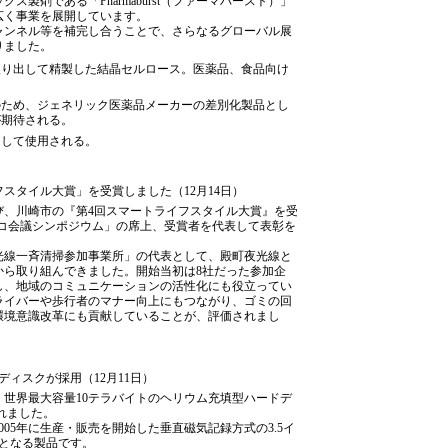
製剤である「Pharmaburst（ファーマバースト）」
広く事業を展開しています。
ャンネル等を補完し合うことで、さらなるグローバル展
りました。
取り出して精製した結晶セルロース。医薬品、食品向け
のため、ジェネリック医薬品メーカーの差別化製品とし
が期待される。
として使用される。
スタイル大賞」を受賞しました（12月14日）
び、川崎市の『第4回スマートライフスタイル大賞』を受
崎エコ会議シンポジウム」の席上、受賞者を代表して表彰を
光線一斉清掃参加事業所」の代表として、殿町夜光線と
年から取り組んできました。開始当初は8社だった参加企
し、地域のコミュニケーションの活性化にも役立ってい
ライバーや歩行者のマナー向上にもつながり、ゴミの回
環境意識改革にも貢献していることが、評価されまし
ディスクが採用（12月11日）
世界最大容量10テラバイトのヘリウム充填型ハードデ
れました。
05年に生産・販売を開始した垂直磁気記録方式の3.5イ
となる製品です。