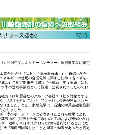
づく2014年度エネルギーベンチマーク達成事業者に認定
油工業合同会社（以下、「旧極東石油」）、東燃化学合
、エネルギーの使用の合理化等に関する法律（省エネ法）
成26）年度定期報告（2013（平成25）年度実績）にお
き水準の達成事業者として認定、公表されましたのでお
会社および加盟会社のグループ会社１３社を対象とする
うちの2社を占めており、特に当社は公表が開始された
者となりました。また、東燃化学は、石油化学系基礎製品製
者となりました。
ネルギー庁のホームページに公表されたこれら結果によれ
千葉製油所（現当社千葉工場）の4工場および東燃化学は
ギー効率がそれぞれ約13%と約8%優れていることにな
で約220億円削減したことと同等の効果があったと言え