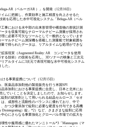
ga-AR（ベルーガAR ）」を開発（12月16日）
タイムに把握し、作業効率と施工精度を向上させるた
 AR）の技術を応用した水中可視化システム「Beluga-AR（ベル
洋工事における水中部の出来形管理や構造物の形状計測
データを収集可能なナローマルチビーム測量が採用され
管理に必要不可欠なツールとして一般的となっています
ローマルチビーム測深機を搭載した測量船で対象範囲を
測量で得られたデータは、リアルタイムな処理ができな
（Augmented Reality: AR コンピータを使用
示する技術）の技術を応用し、3Dソナーの映像と三次元
がリアルタイムに3次元で表現可能な水中可視化システム
しました。
加剤における事業提携について（12月15日）
、医薬品添加剤他の製造販売を行う米国SPI
の間で医薬品添加剤における事業提携に合意し、日本と北米にお
に販売していくことを決定しましたので、お知らせします。
に錠剤の賦形剤として用いられる結晶セルロース「セオ
」は、成形性と流動性のバランスに優れており、中で
）、かつ少量添加で錠剤に必要な硬度を付与できる高機
Disintegrating）錠」*2）など、さまざまな錠剤に応用
を中心にさらなる事業強化とグローバル市場での拡大を
壊性や服用感に優れたマンニトール*3「Mannogem（マ