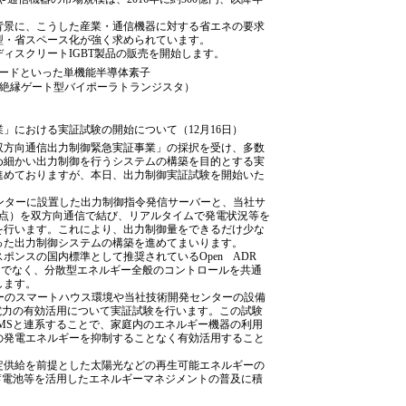
。
背景に、こうした産業・通信機器に対する省エネの要求
型・省スペース化が強く求められています。
ィスクリートIGBT製品の販売を開始します。
オードといった単機能半導体素子
Transistor（絶縁ゲート型バイポーラトランジスタ）
」における実証試験の開始について（12月16日）
双方向通信出力制御緊急実証事業」の採択を受け、多数
め細かい出力制御を行うシステムの構築を目的とする実
進めておりますが、本日、出力制御実証試験を開始いた
ンターに設置した出力制御指令発信サーバーと、当社サ
地点）を双方向通信で結び、リアルタイムで発電状況等を
を行います。これにより、出力制御量をできるだけ少な
った出力制御システムの構築を進めてまいります。
ポンスの国内標準として推奨されているOpen ADR
だけでなく、分散型エネルギー全般のコントロールを共通
します。
ーのスマートハウス環境や当社技術開発センターの設備
電力の有効活用について実証試験を行います。この試験
MSと連系することで、家庭内のエネルギー機器の利用
の発電エネルギーを抑制することなく有効活用すること
定供給を前提とした太陽光などの再生可能エネルギーの
蓄電池等を活用したエネルギーマネジメントの普及に積