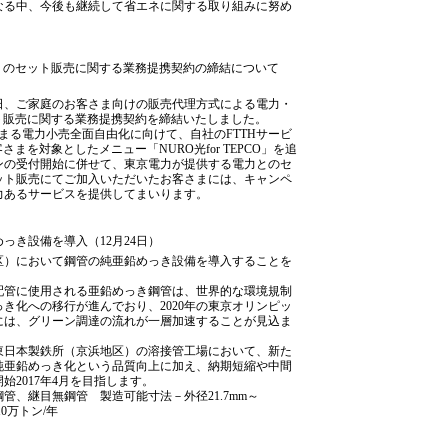
なる中、今後も継続して省エネに関する取り組みに努め
）のセット販売に関する業務提携契約の締結について
日、ご家庭のお客さま向けの販売代理方式による電力・
ト販売に関する業務提携契約を締結いたしました。
始まる電力小売全面自由化に向けて、自社のFTTHサービ
まを対象としたメニュー「NURO光for TEPCO」を追
ンの受付開始に併せて、東京電力が提供する電力とのセ
ット販売にてご加入いただいたお客さまには、キャンペ
力あるサービスを提供してまいります。
っき設備を導入（12月24日）
区）において鋼管の純亜鉛めっき設備を導入することを
配管に使用される亜鉛めっき鋼管は、世界的な環境規制
き化への移行が進んでおり、2020年の東京オリンピッ
には、グリーン調達の流れが一層加速することが見込ま
東日本製鉄所（京浜地区）の溶接管工場において、新た
純亜鉛めっき化という品質向上に加え、納期短縮や中間
2017年4月を目指します。
管、継目無鋼管 製造可能寸法－外径21.7mm～
10万トン/年