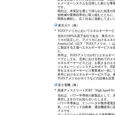
トメーターシステムを活用した新たな事
です。
両社は、本実証を通じて得られた知見や
担軽減や業務効率化に取り組むとともに
関係を継続し、広く社会に貢献してまい
東京ガス（株）
TGESアメリカにおいてエネルギーサービ
当社の100%出資子会社である、東京ガ
リカが設立した、アメリカにおけるエネル
America Ltd.（以下「TGESアメ
に新設する工場へエネルギーサービスを
た。
本件は、TGESアメリカが行うエネルギ
ープとしても、北米における初めてのエ
エネルギーサービスとは、お客さまのエ
ジェネレーションシステムやボイラ、空
等をエネルギーサービス事業者が一括し
本件におけるエネルギーサービスでは、
TGESアメリカがボイラなどの設備を設
富士電機（株）
高速ディスクリートIGBT「High-Spee
当社は、パワー半導体の新製品として、高速デ
発売しますのでお知らせいたします。
パワー半導体は、インバータや無停電電
気・ハイブリッド自動車、通信機器等に
イスです。
ディスクリートIGBTが使われる産業機器