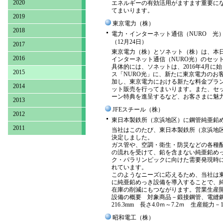
2020
エネルギーの有効活用がますます重要に
てまいります。
2019
東京電力（株）
2018
電力・インターネット通信（NURO 光
（12月24日）
2017
東京電力（株）とソネット（株）は、本
2016
インターネット通信（NURO光）のセッ
具体的には、ソネットは、2016年4月に
2015
ス「NURO光」に、新たに東京電力のお客さ
加し、東京電力における新たな料金プラ
2014
ット販売を行ってまいります。また、セ
ーン特典を進呈するなど、お客さまに魅
2013
JFEスチール（株）
2012
東日本製鉄所（京浜地区）に鋼管純亜鉛め
2011
当社はこのたび、東日本製鉄所（京浜地
決定しました。
ガス管や、空調・衛生・防災などの各種
の流れを受けて、鉛を含まない純亜鉛めっ
ク・パラリンピックに向けた需要発現時
れています。
このようなニーズに応えるため、当社は
に純亜鉛めっき設備を導入することで、
在庫の削減にもつながります。営業生産開始
設備の概要 対象商品－鍛接鋼管、電縫鋼
216.3mm 長さ4.0ｍ～7.2ｍ 生産能力－
昭和電工（株）