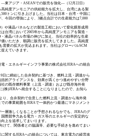
東アジア・ASEANでの販売を強化―（12月22日）
る高純度アンモニアの供給能力を拡大し、台湾にある製
3,500トンに引き上げました。当社は日本・台湾・中国に
今回の増強により、3拠点合計での生産能力は7,000
D）や液晶パネルなどの製造工程において窒化膜形成用
は台湾において2005年から高純度アンモニアを製造・
D・液晶パネル市場の伸びに加え、当社の効率的な生産
評価いただき、順調に販売を拡大してきました。高純度
ても需要の拡大が見込まれます。当社はグローバルSCM
に捉えていきます。
電・エネルギーインフラ事業の株式会社JERAへの統合
年2月9日に締結した合弁契約に基づき、燃料上流・調達から
包括的アライアンスを、効果が高くかつ進めやすい分野
両社の既存燃料事業（上流・調達）および既存海外発
に(株)JERAへ統合することになりましたので、お知ら
により、合弁契約で合意した燃料上流・調達から海外発
での事業範囲をJERAで一体的かつ最適にマネジメント
一層激しくなることが予想されるなかでも、JERAのグ
、国際競争力ある電力・ガス等のエネルギーの安定的な
の向上を追求してまいります。
に向けて、関係者との協議等、必要な手続きを進めてまい
に関するJERAへの統合については、東京電力の経営改