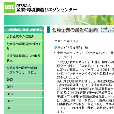
会員企業等の取組み
２０１５年１２月
行政等の環境関連の取組
東燃ゼネラル石油（株）
み
東燃ゼネラルグループ3社が省エネ法に基
環境関連展示会への出展
（12月28日）
状況
このたび東燃ゼネラル石油(株)、極東石
同会社（以下、「東燃化学」）の3社が
会員企業の最近の動向
に基づく資源エネルギー庁による2014（平
（プレスリリースほか）
いて、ベンチマーク指標のうち目指すべ
知らせいたします。
2025
当社および旧極東石油は、石油連盟加盟
石油精製業分野における達成事業者4社の
2024
2012年以来唯一4年連続での達成事業
造業者10社中3年連続で唯一の達成事業
2023
平成27年12月8日付経済産業省資源エ
ば、当社川崎、堺、和歌山、旧極東石油
2022
日本国内の平均的な工場と比較し、エネル
ります。これは操業に関わる燃料費を年間
2021
ます。