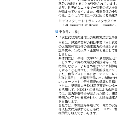
率5%で成長することが予測されています
近年、世界的なエネルギー需要の拡大を
が高まっています。また、機器自体の小
今般、こうした市場ニーズに応える高速デ
ディスクリート:トランジスタやダイ
IGBT:Insulated Gate Bipolar 
東京電力（株）
「次世代双方向通信出力制御緊急実証事業
当社は、経済産業省の補助事業「次世代
の太陽光発電設備の発電出力の把握とき
証事業を、18の大学・企業等と協力して
しました。
具体的には、早稲田大学EMS新宿実証セ
ービスエリア内の太陽光発電設備等（8
把握しながら、よりきめ細かい出力制御
くすることを目指し、中長期的視点に立
また、信号プロトコルには、デマンドレス
2.0bを採用し、太陽光発電の出力制御
のフォーマットで行う環境の構築を目指
さらに、早稲田大学EMS新宿実証センタ
を活用して、HEMSとの連系による余剰
では、出力制御指令が出された際に、HE
時間のシフトや蓄電を行い、太陽光発電
を目指します。
当社では、本実証等を通じて、電力の安
導入拡大に貢献するとともに、HEMS、
極的取り組んでまいります。