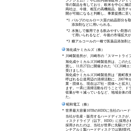
ンノジェム）」や口腔内崩壊錠用プレミックス
等の製品を有しており、欧米を中心に幅
両社は、今後、相互の高機能品、販売チ
開が可能になると判断し、事業提携に至
*1
パルプのセルロース質の結晶部分を
添加剤などに用いられる。
*2
水無しで服用できる飲みやすい剤形
て用いられるなど、今後の市場拡大
*3
糖アルコールの一種で医薬品添加剤
旭化成ケミカルズ（株）
川崎製造所が、川崎市の「スマートライフ
旭化成ケミカルズ川崎製造所は、このた
賞し、11月27日に開催された「CC川
受けました。
旭化成ケミカルズ川崎製造所は「殿町夜
呼ばれる公道周辺の清掃活動に、2007
業・団体も、現在は27社・団体へと拡大
ます。一斉に清掃活動を行うことで、ド
収量が年々減っているなど、地域全体の
た。
昭和電工（株）
世界最大容量10TBのHDDに当社のハード
当社が生産・販売するハードディスクが、
ィスクドライブ（以下、HDD）に採用さ
採用されたのは、当社が世界に先駆けて20
ンチアルミ製ハードディスクでは第8世代